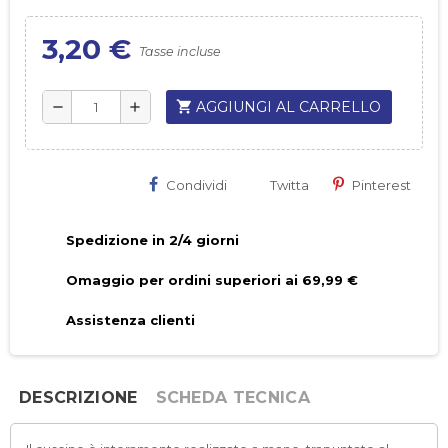
3,20 €
Tasse incluse
shopping_cart
AGGIUNGI AL CARRELLO
remove
add
Condividi
Twitta
Pinterest
Spedizione in 2/4 giorni
Omaggio per ordini superiori ai 69,99 €
Assistenza clienti
DESCRIZIONE
SCHEDA TECNICA