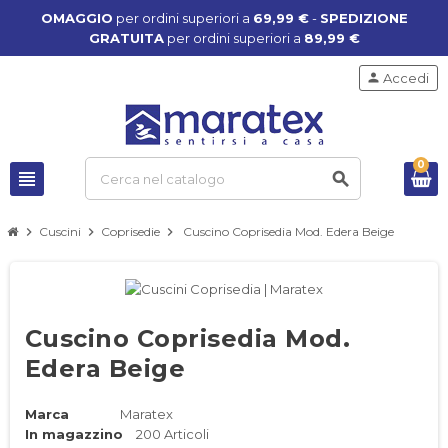
OMAGGIO
per ordini superiori a
69,99 €
-
SPEDIZIONE
GRATUITA
per ordini superiori a
89,99 €
person
Accedi
0
view_headline
search
chevron_right
Cuscini
chevron_right
Coprisedie
chevron_right
Cuscino Coprisedia Mod. Edera Beige
Cuscino Coprisedia Mod.
Edera Beige
Marca
Maratex
In magazzino
200 Articoli