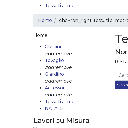
Tessuti al metro
Home
chevron_right
Tessuti al metr
Te
Home
Cuscini
Non
add
remove
Tovaglie
Resta
add
remove
Giardino
add
remove
sear
Accessori
add
remove
Tessuti al metro
NATALE
Lavori su Misura