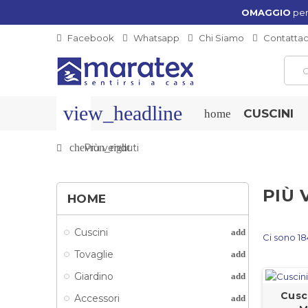
OMAGGIO
per
Facebook
Whatsapp
Chi Siamo
Contattac
view_headline
CUSCINI
home
chevron_right
Più venduti
PIÙ 
HOME
Cuscini
add
Ci sono 18
Tovaglie
add
Giardino
add
Cusc
Accessori
add