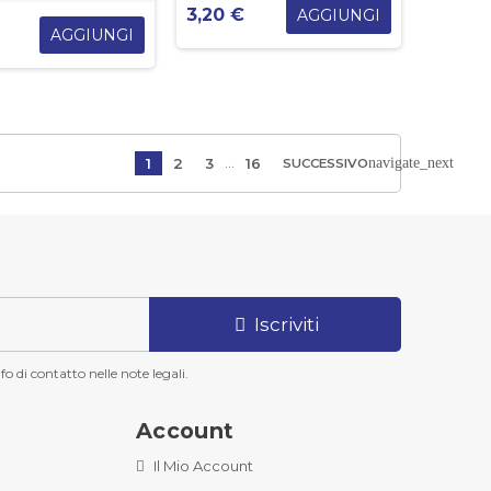
3,20 €
AGGIUNGI
AGGIUNGI
…
navigate_next
1
2
3
16
SUCCESSIVO
Iscriviti
o di contatto nelle note legali.
Account
Il Mio Account