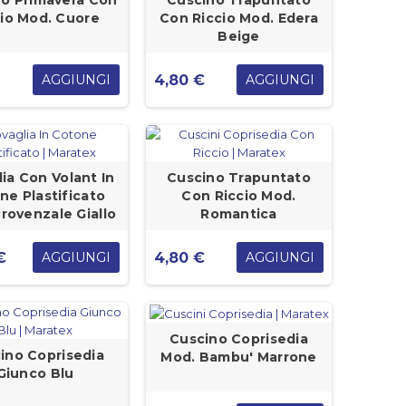
o Primavera Con
Cuscino Trapuntato
cio Mod. Cuore
Con Riccio Mod. Edera
Beige
4,80 €
AGGIUNGI
AGGIUNGI
ia Con Volant In
Cuscino Trapuntato
ne Plastificato
Con Riccio Mod.
rovenzale Giallo
Romantica
€
4,80 €
AGGIUNGI
AGGIUNGI
Cuscino Coprisedia
ino Coprisedia
Mod. Bambu' Marrone
Giunco Blu