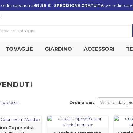
 ordini superiori a
69,99 €
-
SPEDIZIONE GRATUITA
per ordini supe
i
TOVAGLIE
GIARDINO
ACCESSORI
TE
VENDUTI
4 prodotti.
Ordina per:
Vendite, dalla più
ino Coprisedia