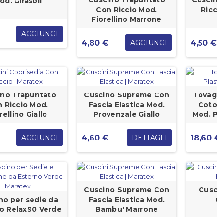
Cuscino Trapuntato
Cuscin
od. Girasoli
Con Riccio Mod.
Ric
Fiorellino Marrone
AGGIUNGI
4,80 €
4,50 €
AGGIUNGI
ino Trapuntato
Cuscino Supreme Con
Tovagl
 Riccio Mod.
Fascia Elastica Mod.
Coto
rellino Giallo
Provenzale Giallo
Mod. P
4,60 €
18,60 
AGGIUNGI
DETTAGLI
Cuscino Supreme Con
Cusc
no per sedie da
Fascia Elastica Mod.
o Relax90 Verde
Bambu' Marrone