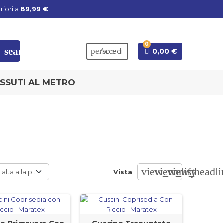
riori a
89,99 €
0
search
person
Accedi
0,00 €
SSUTI AL METRO
view_comfy
view_list
view_headli
 alta alla più bassa
Vista