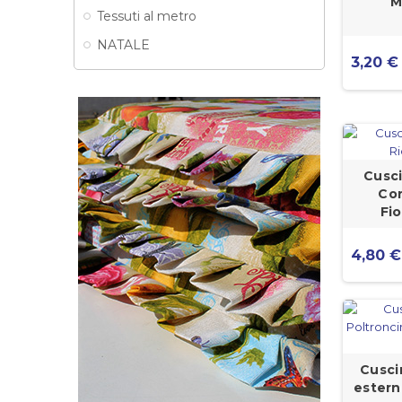
M
Tessuti al metro
NATALE
3,20 €
Cusc
Con
Fio
4,80 €
Cusci
estern