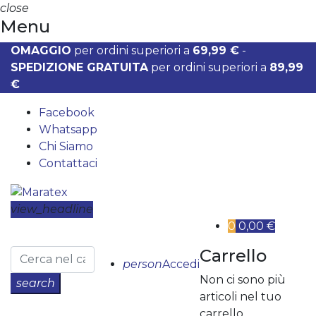
close
Menu
OMAGGIO
per ordini superiori a
69,99 €
-
SPEDIZIONE GRATUITA
per ordini superiori a
89,99
€
Facebook
Whatsapp
Chi Siamo
Contattaci
view_headline
0
0,00 €
Carrello
person
Accedi
Non ci sono più
search
articoli nel tuo
carrello