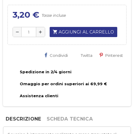
3,20 €
Tasse incluse
shopping_cart
AGGIUNGI AL CARRELLO
remove
add
Condividi
Twitta
Pinterest
Spedizione in 2/4 giorni
Omaggio per ordini superiori ai 69,99 €
Assistenza clienti
DESCRIZIONE
SCHEDA TECNICA