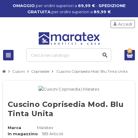
OMAGGIO
per ordini superiori a
69,99 €
-
SPEDIZIONE
GRATUITA
per ordini superiori a
89,99 €
person
Accedi
0
view_headline
search
chevron_right
Cuscini
chevron_right
Coprisedie
chevron_right
Cuscino Coprisedia Mod. Blu Tinta Unita
Cuscino Coprisedia Mod. Blu
Tinta Unita
Marca
Maratex
In magazzino
189 Articoli