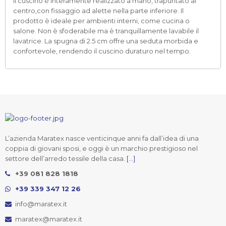
Il cuscino è interamente realizzato a mano, trapuntato al
centro,con fissaggio ad alette nella parte inferiore. Il
prodotto è ideale per ambienti interni, come cucina o
salone. Non è sfoderabile ma è tranquillamente lavabile il
lavatrice. La spugna di 2.5 cm offre una seduta morbida e
confortevole, rendendo il cuscino duraturo nel tempo.
L’azienda Maratex nasce venticinque anni fa dall’idea di una
coppia di giovani sposi, e oggi è un marchio prestigioso nel
settore dell’arredo tessile della casa.
[...]
+39 081 828 1818
+39 339 347 12 26
info@maratex.it
maratex@maratex.it