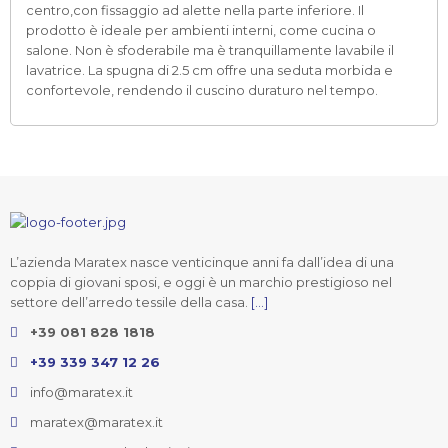
centro,con fissaggio ad alette nella parte inferiore. Il
prodotto è ideale per ambienti interni, come cucina o
salone. Non è sfoderabile ma è tranquillamente lavabile il
lavatrice. La spugna di 2.5 cm offre una seduta morbida e
confortevole, rendendo il cuscino duraturo nel tempo.
L’azienda Maratex nasce venticinque anni fa dall’idea di una
coppia di giovani sposi, e oggi è un marchio prestigioso nel
settore dell’arredo tessile della casa.
[...]
+39 081 828 1818
+39 339 347 12 26
info@maratex.it
maratex@maratex.it