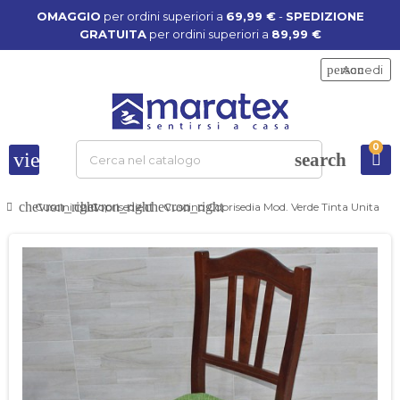
OMAGGIO
per ordini superiori a
69,99 €
-
SPEDIZIONE
GRATUITA
per ordini superiori a
89,99 €
person
Accedi
0
view_headline
search
chevron_right
chevron_right
chevron_right
Cuscini
Coprisedie
Cuscino Coprisedia Mod. Verde Tinta Unita