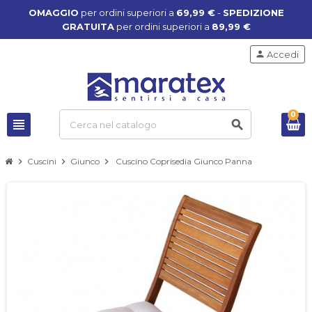
OMAGGIO
per ordini superiori a
69,99 €
-
SPEDIZIONE
GRATUITA
per ordini superiori a
89,99 €
person
Accedi
0
view_headline
search
chevron_right
Cuscini
chevron_right
Giunco
chevron_right
Cuscino Coprisedia Giunco Panna