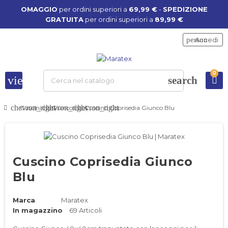
OMAGGIO
per ordini superiori a
69,99 €
-
SPEDIZIONE
GRATUITA
per ordini superiori a
89,99 €
person
Accedi
0
view_headline
search
chevron_right
chevron_right
chevron_right
Cuscini
Giunco
Cuscino Coprisedia Giunco Blu
Cuscino Coprisedia Giunco
Blu
Marca
Maratex
In magazzino
69 Articoli