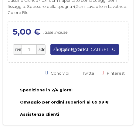
Cuscino Giunco 40x40cm trapuntato con lacceggi per il
fissaggio. Spessore della spugna 4,5cm. Lavabile in Lavatrice.
Colore Blu.
5,00 €
Tasse incluse
shopping_cart
remove
add
AGGIUNGI AL CARRELLO
Condividi
Twitta
Pinterest
Spedizione in 2/4 giorni
Omaggio per ordini superiori ai 69,99 €
Assistenza clienti