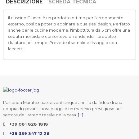
DESCRIZIONE
SCHEDA TECNICA
Il cuscino Giunco è un prodotto ottimo per l'arredamento
esterno, cosi da poterlo abbinare a qualsiasi design. Perfetto
anche per le cucine moderne. l'imbottitura da 5 cm offre una
seduta morbida e confortevole, rendendo il prodotto
duraturo nel tempo. Prevede il semplice fissaggio con
laccetti.
L’azienda Maratex nasce venticinque anni fa dall’idea di una
coppia di giovani sposi, e oggi è un marchio prestigioso nel
settore dell’arredo tessile della casa.
[...]
+39 081 828 1818
+39 339 347 12 26