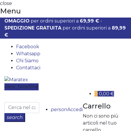
close
Menu
OMAGGIO
per ordini superiori a
69,99 €
-
SPEDIZIONE GRATUITA
per ordini superiori a
89,99
€
Facebook
Whatsapp
Chi Siamo
Contattaci
view_headline
0
0,00 €
Carrello
person
Accedi
Non ci sono più
search
articoli nel tuo
carrello