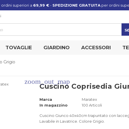
 ordini superiori a
69,99 €
-
SPEDIZIONE GRATUITA
per ordini supe
i
s
TOVAGLIE
GIARDINO
ACCESSORI
TE
o Grigio
zoom_out_map
Cuscino Coprisedia Giu
Marca
Maratex
In magazzino
100 Articoli
Cuscino Giunco 40x40cm trapuntato con lacceggi
Lavabile in Lavatrice. Colore Grigio.