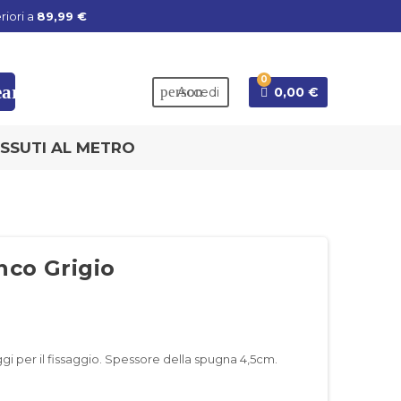
riori a
89,99 €
0
earch
person
Accedi
0,00 €
SSUTI AL METRO
nco Grigio
 per il fissaggio. Spessore della spugna 4,5cm.