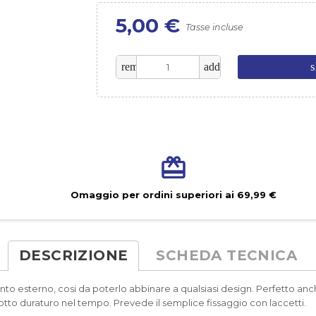
5,00 €
Tasse incluse
s
remove
add
Omaggio per ordini superiori ai 69,99 €
DESCRIZIONE
SCHEDA TECNICA
to esterno, cosi da poterlo abbinare a qualsiasi design. Perfetto anc
to duraturo nel tempo. Prevede il semplice fissaggio con laccetti.