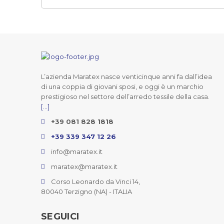
L’azienda Maratex nasce venticinque anni fa dall’idea
di una coppia di giovani sposi, e oggi è un marchio
prestigioso nel settore dell’arredo tessile della casa.
[...]
+39 081 828 1818
+39 339 347 12 26
info@maratex.it
maratex@maratex.it
Corso Leonardo da Vinci 14,
80040 Terzigno (NA) - ITALIA
SEGUICI