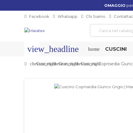
OMAGGIO
per
Facebook
Whatsapp
Chi Siamo
Contattac
view_headline
CUSCINI
home
chevron_right
Cuscini
chevron_right
Giunco
chevron_right
Cuscino Coprisedia Giunc