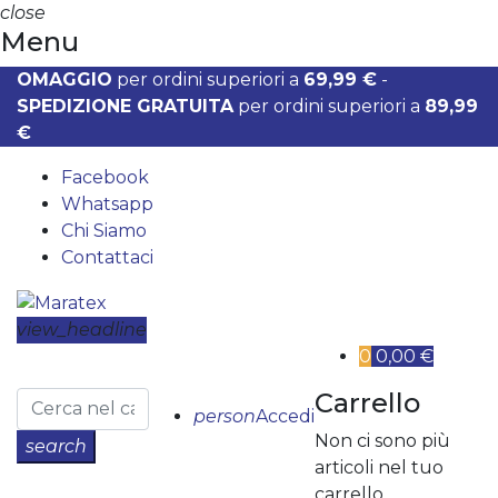
close
Menu
OMAGGIO
per ordini superiori a
69,99 €
-
SPEDIZIONE GRATUITA
per ordini superiori a
89,99
€
Facebook
Whatsapp
Chi Siamo
Contattaci
view_headline
0
0,00 €
Carrello
person
Accedi
Non ci sono più
search
articoli nel tuo
carrello