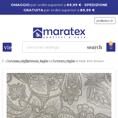
OMAGGIO
per ordini superiori a
69,99 €
-
SPEDIZIONE
GRATUITA
per ordini superiori a
89,99 €
person
Accedi
0
view_headline
search
chevron_right
chevron_right
chevron_right
Accessori
Grand foulard
Grand foulard Mod. Kim brown