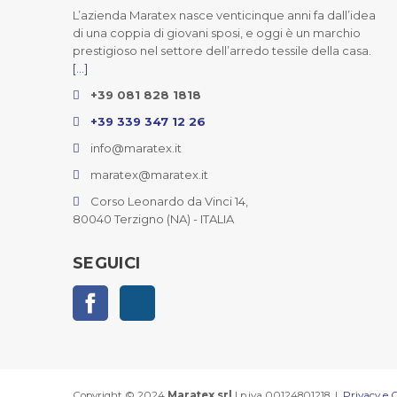
L’azienda Maratex nasce venticinque anni fa dall’idea
di una coppia di giovani sposi, e oggi è un marchio
prestigioso nel settore dell’arredo tessile della casa.
[...]
+39 081 828 1818
+39 339 347 12 26
info@maratex.it
maratex@maratex.it
Corso Leonardo da Vinci 14,
80040 Terzigno (NA) - ITALIA
SEGUICI
Facebook
Instagram
Copyright © 2024
Maratex srl
| p.iva 00124801218 |
Privacy e C