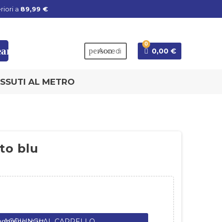
riori a
89,99 €
0
earch
person
Accedi
0,00 €
SSUTI AL METRO
to blu
hopping_cart
AGGIUNGI AL CARRELLO