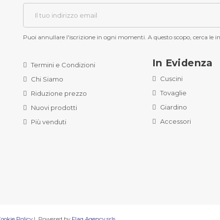
Puoi annullare l'iscrizione in ogni momenti. A questo scopo, cerca le inf
In Evidenza
Termini e Condizioni
Cuscini
Chi Siamo
Tovaglie
Riduzione prezzo
Giardino
Nuovi prodotti
Accessori
Più venduti
ookie Policy
| Powered by
Flag Agency srls