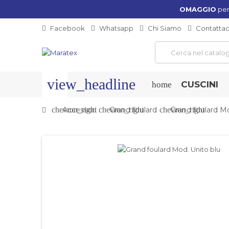
OMAGGIO
per
Facebook
Whatsapp
Chi Siamo
Contattac
view_headline
CUSCINI
home
chevron_right
Accessori
chevron_right
Grand foulard
chevron_right
Grand foulard Mo