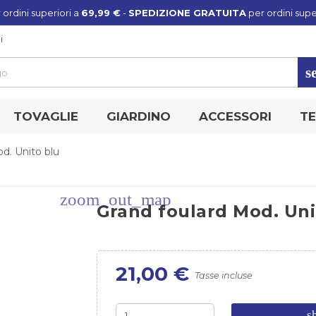
 ordini superiori a
69,99 €
-
SPEDIZIONE GRATUITA
per ordini supe
i
s
TOVAGLIE
GIARDINO
ACCESSORI
TE
d. Unito blu
zoom_out_map
Grand foulard Mod. Uni
21,00 €
Tasse incluse
s