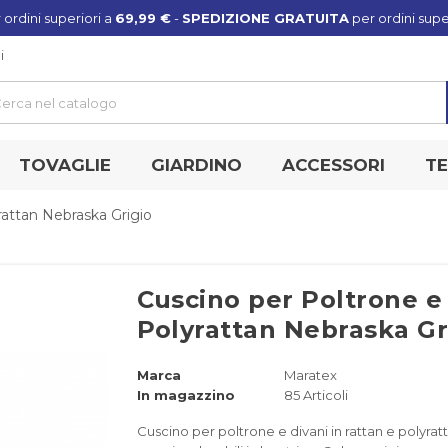
 ordini superiori a
69,99 €
-
SPEDIZIONE GRATUITA
per ordini supe
i
TOVAGLIE
GIARDINO
ACCESSORI
TE
rattan Nebraska Grigio
Cuscino per Poltrone e 
Polyrattan Nebraska Gr
Marca
Maratex
In magazzino
85 Articoli
Cuscino per poltrone e divani in rattan e polyra