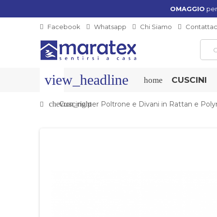
OMAGGIO
per
Facebook
Whatsapp
Chi Siamo
Contattac
view_headline
CUSCINI
home
chevron_right
Cuscino per Poltrone e Divani in Rattan e Poly