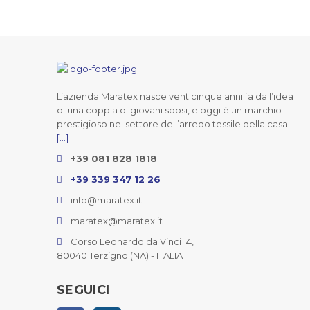
L’azienda Maratex nasce venticinque anni fa dall’idea
di una coppia di giovani sposi, e oggi è un marchio
prestigioso nel settore dell’arredo tessile della casa.
[...]
+39 081 828 1818
+39 339 347 12 26
info@maratex.it
maratex@maratex.it
Corso Leonardo da Vinci 14,
80040 Terzigno (NA) - ITALIA
SEGUICI