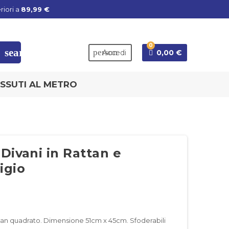
riori a
89,99 €
0
search
person
Accedi
0,00 €
SSUTI AL METRO
Divani in Rattan e
igio
ttan quadrato. Dimensione 51cm x 45cm. Sfoderabili