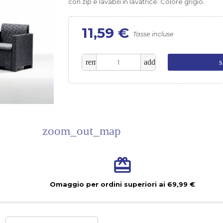
con zip e lavabili in lavatrice. Colore grigio.
11,59 €
Tasse incluse
s
remove
add
zoom_out_map
Omaggio per ordini superiori ai 69,99 €