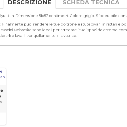
DESCRIZIONE
SCHEDA TECNICA
lyrattan. Dimensione 51x57 centimetri. Colore grigio. Sfoderabile con z
x. Finalmente puoi rendere le tue poltrone e i tuoi divani in rattan e 
scini Nebraska sono ideali per arredare i tuoi spazi da esterno come te
erarli e lavarli tranquillamente in lavatrice.
ne
e
a