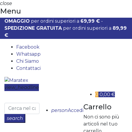
close
Menu
OMAGGIO
per ordini superiori a
69,99 €
-
SPEDIZIONE GRATUITA
per ordini superiori a
89,99
€
Facebook
Whatsapp
Chi Siamo
Contattaci
view_headline
0
0,00 €
Carrello
person
Accedi
Non ci sono più
search
articoli nel tuo
carrello