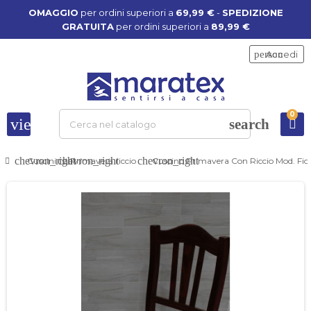
OMAGGIO
per ordini superiori a
69,99 €
-
SPEDIZIONE
GRATUITA
per ordini superiori a
89,99 €
person
Accedi
0
view_headline
search
chevron_right
chevron_right
chevron_right
Cuscini
Primavera riccio
Cuscino Primavera Con Riccio Mod. Fior