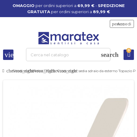
OMAGGIO
per ordini superiori a
69,99 €
-
SPEDIZIONE
GRATUITA
per ordini superiori a
89,99 €
person
Accedi
0
view_headline
search
chevron_right
chevron_right
chevron_right
Giardino
Relax 170
Cuscino per sedia sdraio da esterno Topazio 