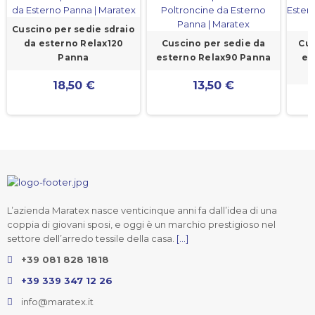
Cuscino per sedie sdraio
da esterno Relax120
Cuscino per sedie da
Cus
Panna
esterno Relax90 Panna
es
18,50 €
13,50 €
L’azienda Maratex nasce venticinque anni fa dall’idea di una
coppia di giovani sposi, e oggi è un marchio prestigioso nel
settore dell’arredo tessile della casa.
[...]
+39 081 828 1818
+39 339 347 12 26
info@maratex.it