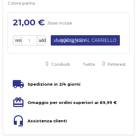
Colore panna.
21,00 €
Tasse incluse
shopping_cart
remove
add
AGGIUNGI AL CARRELLO
Condividi
Twitta
Pinterest
Spedizione in 2/4 giorni
Omaggio per ordini superiori ai 69,99 €
Assistenza clienti