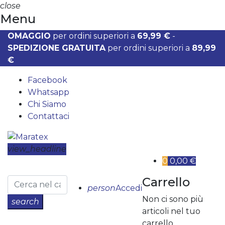
close
Menu
OMAGGIO
per ordini superiori a
69,99 €
-
SPEDIZIONE GRATUITA
per ordini superiori a
89,99
€
Facebook
Whatsapp
Chi Siamo
Contattaci
view_headline
0
0,00 €
Carrello
person
Accedi
Non ci sono più
search
articoli nel tuo
carrello