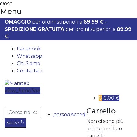
close
Menu
OMAGGIO
per ordini superiori a
69,99 €
-
SPEDIZIONE GRATUITA
per ordini superiori a
89,99
€
Facebook
Whatsapp
Chi Siamo
Contattaci
view_headline
0
0,00 €
Carrello
person
Accedi
Non ci sono più
search
articoli nel tuo
carrello