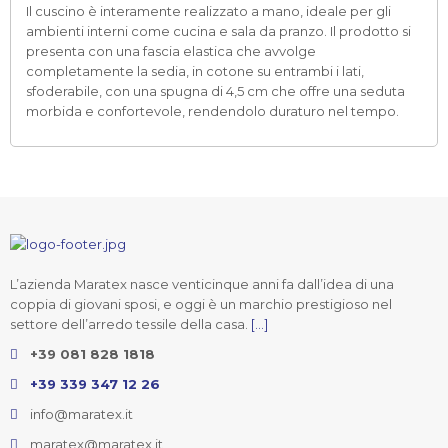
Il cuscino è interamente realizzato a mano, ideale per gli
ambienti interni come cucina e sala da pranzo. Il prodotto si
presenta con una fascia elastica che avvolge
completamente la sedia, in cotone su entrambi i lati,
sfoderabile, con una spugna di 4,5 cm che offre una seduta
morbida e confortevole, rendendolo duraturo nel tempo.
L’azienda Maratex nasce venticinque anni fa dall’idea di una
coppia di giovani sposi, e oggi è un marchio prestigioso nel
settore dell’arredo tessile della casa.
[...]
+39 081 828 1818
+39 339 347 12 26
info@maratex.it
maratex@maratex.it