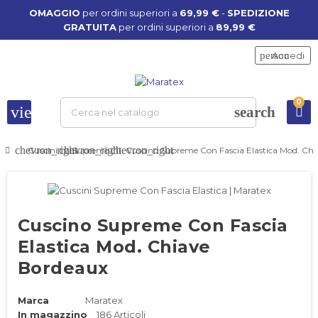
OMAGGIO
per ordini superiori a
69,99 €
-
SPEDIZIONE
GRATUITA
per ordini superiori a
89,99 €
person
Accedi
0
view_headline
search
chevron_right
chevron_right
chevron_right
Cuscini
Supreme
Cuscino Supreme Con Fascia Elastica Mod. Ch
Cuscino Supreme Con Fascia
Elastica Mod. Chiave
Bordeaux
Marca
Maratex
In magazzino
186 Articoli