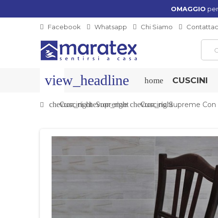
OMAGGIO
per
Facebook
Whatsapp
Chi Siamo
Contattac
view_headline
CUSCINI
home
chevron_right
Cuscini
chevron_right
Supreme
chevron_right
Cuscino Supreme Con 