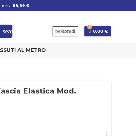
riori a
89,99 €
0
search
person
Accedi
0,00 €
SSUTI AL METRO
scia Elastica Mod.