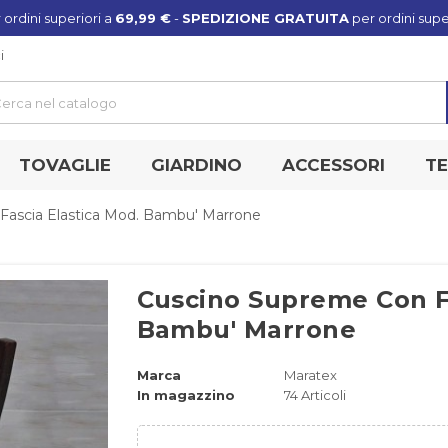
 ordini superiori a
69,99 €
-
SPEDIZIONE GRATUITA
per ordini supe
i
TOVAGLIE
GIARDINO
ACCESSORI
TE
Fascia Elastica Mod. Bambu' Marrone
Cuscino Supreme Con Fa
Bambu' Marrone
Marca
Maratex
In magazzino
74 Articoli