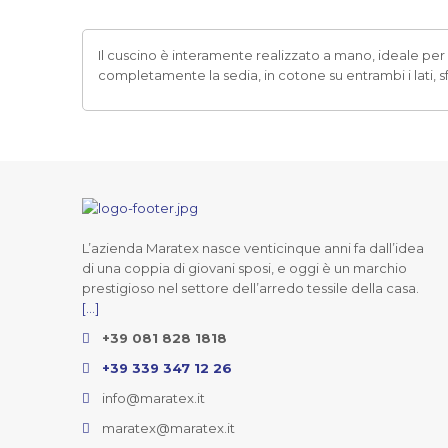
Il cuscino è interamente realizzato a mano, ideale per 
completamente la sedia, in cotone su entrambi i lati,
L’azienda Maratex nasce venticinque anni fa dall’idea
di una coppia di giovani sposi, e oggi è un marchio
prestigioso nel settore dell’arredo tessile della casa.
[...]
+39 081 828 1818
+39 339 347 12 26
info@maratex.it
maratex@maratex.it