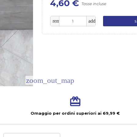
4,60 €
Tasse incluse
s
remove
add
zoom_out_map
Omaggio per ordini superiori ai 69,99 €