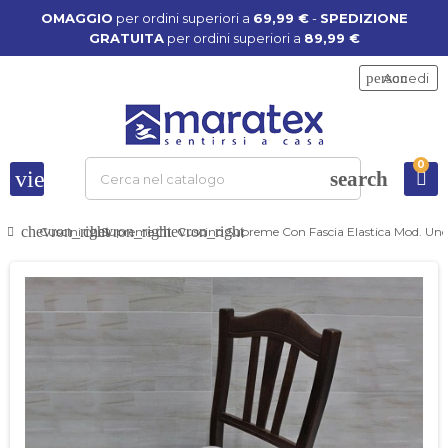
OMAGGIO
per ordini superiori a
69,99 €
-
SPEDIZIONE
GRATUITA
per ordini superiori a
89,99 €
person
Accedi
0
view_headline
search
chevron_right
chevron_right
chevron_right
Cuscini
Supreme
Cuscino Supreme Con Fascia Elastica Mod. Unc