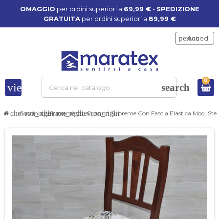
OMAGGIO
per ordini superiori a
69,99 €
-
SPEDIZIONE
GRATUITA
per ordini superiori a
89,99 €
person
Accedi
0
view_headline
search
chevron_right
chevron_right
chevron_right
Cuscini
Supreme
Cuscino Supreme Con Fascia Elastica Mod. Stel