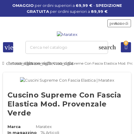
OMAGGIO
per ordini superiori a
69,99 €
-
SPEDIZIONE
GRATUITA
per ordini superiori a
89,99 €
person
Accedi
0
view_headline
search
chevron_right
chevron_right
chevron_right
Cuscini
Supreme
Cuscino Supreme Con Fascia Elastica Mod. Pro
Cuscino Supreme Con Fascia
Elastica Mod. Provenzale
Verde
Marca
Maratex
In magazzino
74 Articoli