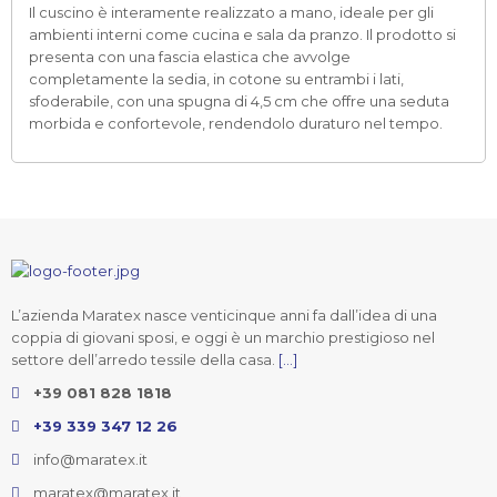
Il cuscino è interamente realizzato a mano, ideale per gli
ambienti interni come cucina e sala da pranzo. Il prodotto si
presenta con una fascia elastica che avvolge
completamente la sedia, in cotone su entrambi i lati,
sfoderabile, con una spugna di 4,5 cm che offre una seduta
morbida e confortevole, rendendolo duraturo nel tempo.
L’azienda Maratex nasce venticinque anni fa dall’idea di una
coppia di giovani sposi, e oggi è un marchio prestigioso nel
settore dell’arredo tessile della casa.
[...]
+39 081 828 1818
+39 339 347 12 26
info@maratex.it
maratex@maratex.it