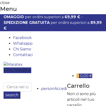
close
Menu
OMAGGIO
per ordini superiori a
69,99 €
-
SPEDIZIONE GRATUITA
per ordini superiori a
89,99
€
Facebook
Whatsapp
Chi Siamo
Contattaci
view_headline
0
0,00 €
Carrello
person
Accedi
Non ci sono più
search
articoli nel tuo
carrello