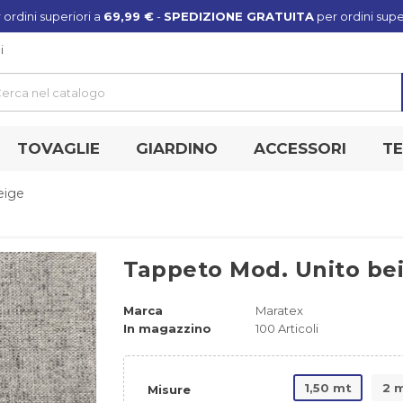
 ordini superiori a
69,99 €
-
SPEDIZIONE GRATUITA
per ordini supe
i
TOVAGLIE
GIARDINO
ACCESSORI
TE
eige
Tappeto Mod. Unito be
Marca
Maratex
In magazzino
100 Articoli
1,50 mt
2 
Misure