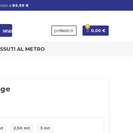
riori a
89,99 €
0
search
person
Accedi
0,00 €
SSUTI AL METRO
ige
mt
2,50 mt
3 mt