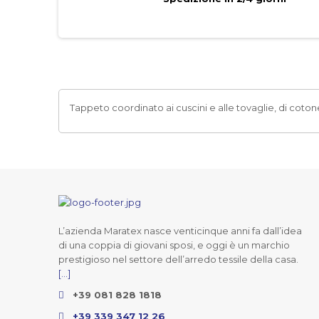
Tappeto coordinato ai cuscini e alle tovaglie, di cot
L’azienda Maratex nasce venticinque anni fa dall’idea
di una coppia di giovani sposi, e oggi è un marchio
prestigioso nel settore dell’arredo tessile della casa.
[...]
+39 081 828 1818
+39 339 347 12 26