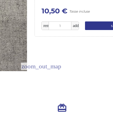
10,50 €
Tasse incluse
s
remove
add
zoom_out_map