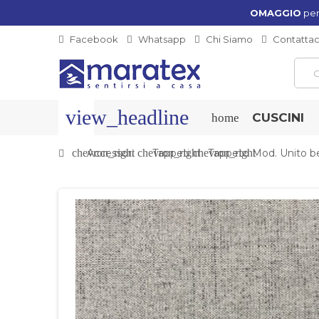
OMAGGIO
per
Facebook
Whatsapp
Chi Siamo
Contattac
view_headline
CUSCINI
home
chevron_right
Accessori
chevron_right
Tappeti
chevron_right
Tappeto Mod. Unito b