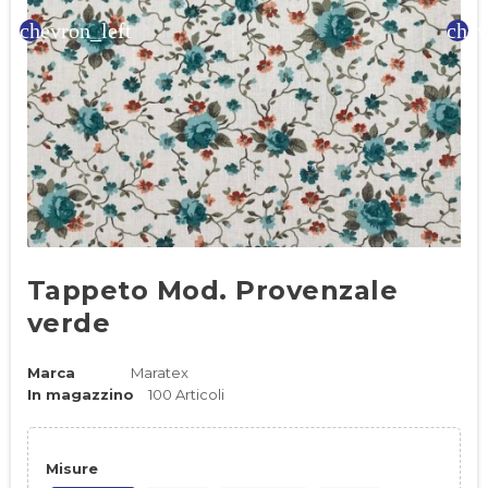
chevron_left
chev
Tappeto Mod. Provenzale
verde
Marca
Maratex
In magazzino
100 Articoli
Misure