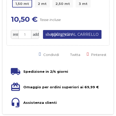
1,50 mt
2 mt
2,50 mt
3 mt
10,50 €
Tasse incluse
shopping_cart
remove
add
AGGIUNGI AL CARRELLO
Condividi
Twitta
Pinterest
Spedizione in 2/4 giorni
Omaggio per ordini superiori ai 69,99 €
Assistenza clienti