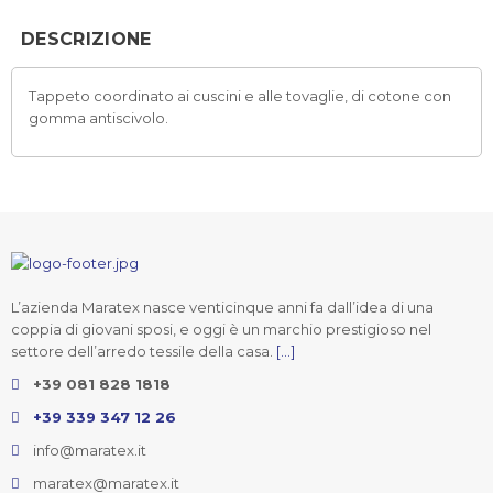
DESCRIZIONE
Tappeto coordinato ai cuscini e alle tovaglie, di cotone con
gomma antiscivolo.
L’azienda Maratex nasce venticinque anni fa dall’idea di una
coppia di giovani sposi, e oggi è un marchio prestigioso nel
settore dell’arredo tessile della casa.
[...]
+39 081 828 1818
+39 339 347 12 26
info@maratex.it
maratex@maratex.it