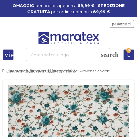
OMAGGIO
per ordini superiori a
69,99 €
-
SPEDIZIONE
GRATUITA
per ordini superiori a
89,99 €
person
Accedi
0
view_headline
search
chevron_right
chevron_right
chevron_right
Accessori
Tappeti
Tappeto Mod. Provenzale verde