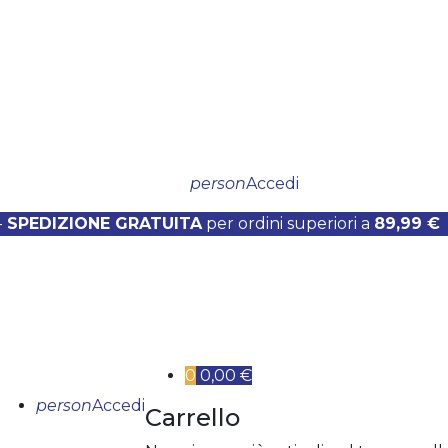
person
Accedi
-
SPEDIZIONE GRATUITA
per ordini superiori a
89,99 €
0
0,00 €
person
Accedi
Carrello