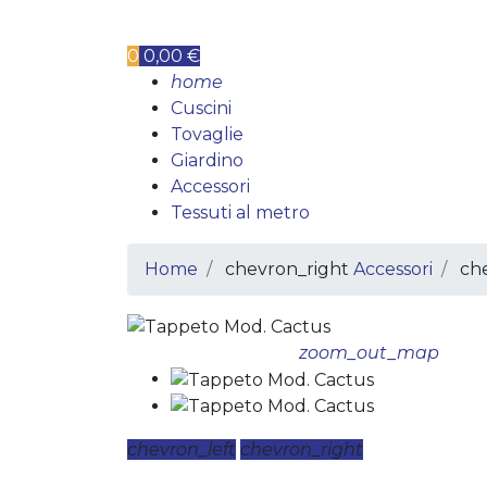
0
0,00 €
home
Cuscini
Tovaglie
Giardino
Accessori
Tessuti al metro
Home
chevron_right
Accessori
ch
zoom_out_map
chevron_left
chevron_right