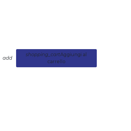
shopping_cart
Aggiungi al
add
carrello