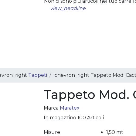
Non ci sono più articoli nel tuo carrell
view_headline
evron_right
Tappeti
chevron_right
Tappeto Mod. Cac
Tappeto Mod. 
Marca
Maratex
In magazzino
100 Articoli
Misure
1,50 mt