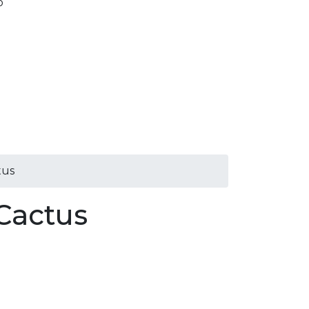
o
tus
Cactus