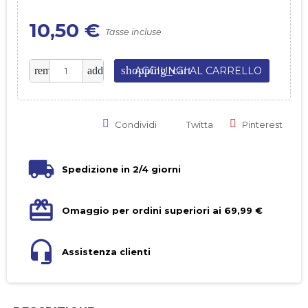
10,50 €
Tasse incluse
shopping_cart
remove
add
AGGIUNGI AL CARRELLO
Condividi
Twitta
Pinterest
Spedizione in 2/4 giorni
Omaggio per ordini superiori ai 69,99 €
Assistenza clienti