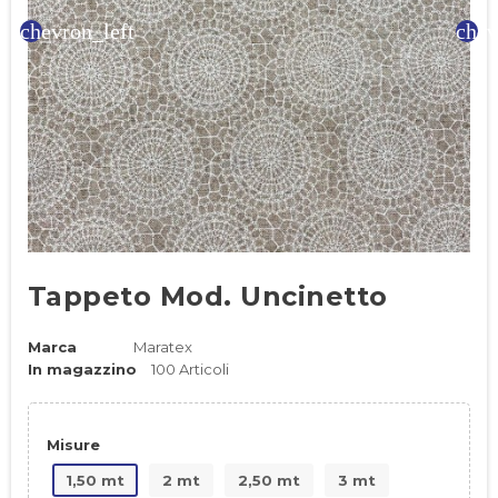
chevron_left
chev
Tappeto Mod. Uncinetto
Marca
Maratex
In magazzino
100 Articoli
Misure
1,50 mt
2 mt
2,50 mt
3 mt