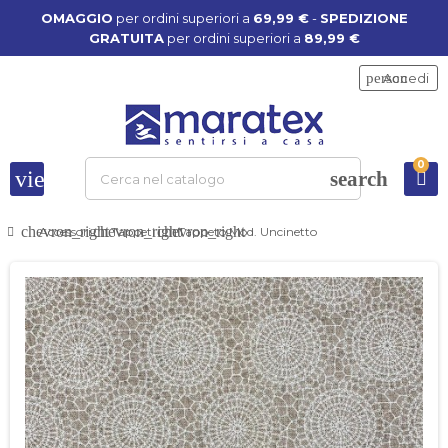
OMAGGIO
per ordini superiori a
69,99 €
-
SPEDIZIONE
GRATUITA
per ordini superiori a
89,99 €
person
Accedi
0
view_headline
search
chevron_right
chevron_right
chevron_right
Accessori
Tappeti
Tappeto Mod. Uncinetto