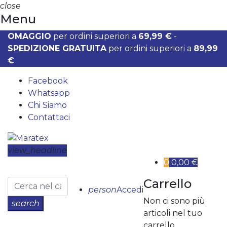
close
Menu
OMAGGIO
per ordini superiori a
69,99 €
-
SPEDIZIONE GRATUITA
per ordini superiori a
89,99
€
Facebook
Whatsapp
Chi Siamo
Contattaci
view_headline
0
0,00 €
Carrello
person
Accedi
Non ci sono più
search
articoli nel tuo
carrello