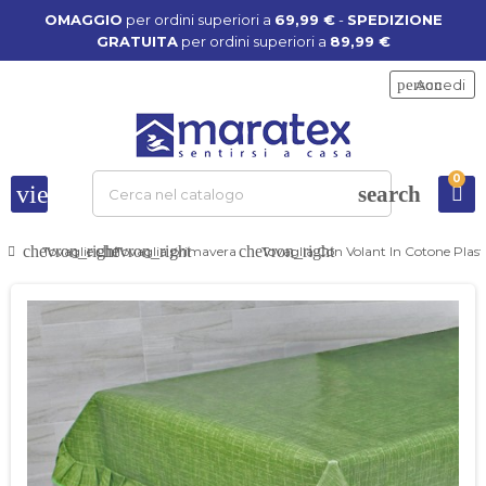
OMAGGIO
per ordini superiori a
69,99 €
-
SPEDIZIONE
GRATUITA
per ordini superiori a
89,99 €
person
Accedi
0
view_headline
search
chevron_right
chevron_right
chevron_right
Tovaglie
Tovaglia primavera
Tovaglia Con Volant In Cotone Plast