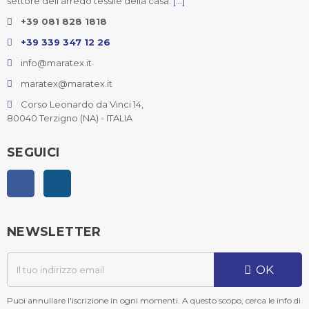
settore dell’arredo tessile della casa.
[...]
+39 081 828 1818
+39 339 347 12 26
info@maratex.it
maratex@maratex.it
Corso Leonardo da Vinci 14,
80040 Terzigno (NA) - ITALIA
SEGUICI
Facebook
Instagram
NEWSLETTER
OK
Puoi annullare l'iscrizione in ogni momenti. A questo scopo, cerca le info di