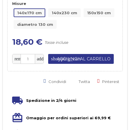
Misure
140x170 cm
140x230 cm
150x150 cm
diametro 130 cm
18,60 €
Tasse incluse
shopping_cart
remove
add
AGGIUNGI AL CARRELLO
Condividi
Twitta
Pinterest
Spedizione in 2/4 giorni
Omaggio per ordini superiori ai 69,99 €