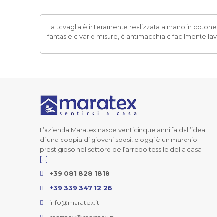
La tovaglia è interamente realizzata a mano in cotone pl
fantasie e varie misure, è antimacchia e facilmente la
L’azienda Maratex nasce venticinque anni fa dall’idea
di una coppia di giovani sposi, e oggi è un marchio
prestigioso nel settore dell’arredo tessile della casa.
[...]
+39 081 828 1818
+39 339 347 12 26
info@maratex.it