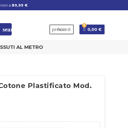
riori a
89,99 €
0
search
person
Accedi
0,00 €
SSUTI AL METRO
Cotone Plastificato Mod.