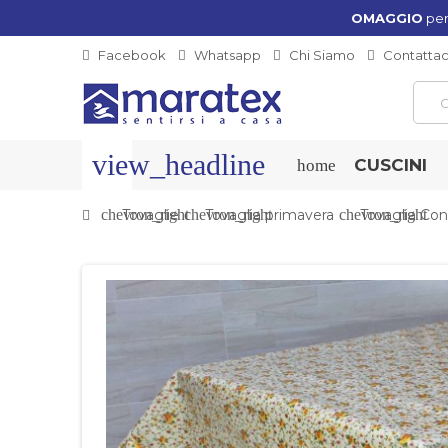
OMAGGIO
per
Facebook
Whatsapp
Chi Siamo
Contattac
view_headline
CUSCINI
home
chevron_right
Tovaglie
chevron_right
Tovaglia primavera
chevron_right
Tovaglia Con