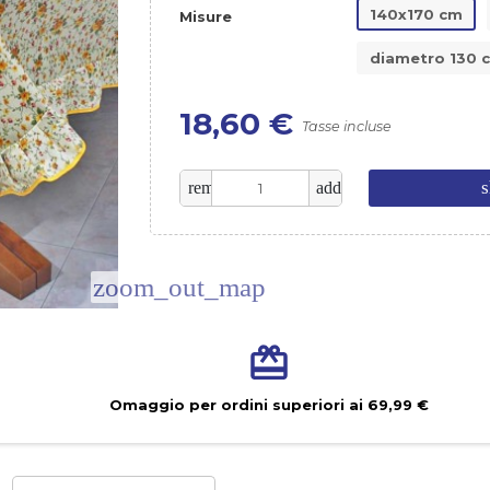
140x170 cm
Misure
diametro 130 
18,60 €
Tasse incluse
s
remove
add
zoom_out_map
Omaggio per ordini superiori ai 69,99 €