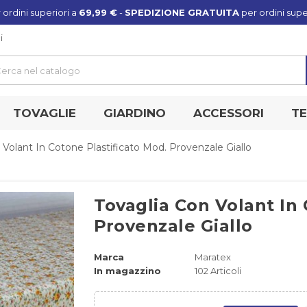
 ordini superiori a
69,99 €
-
SPEDIZIONE GRATUITA
per ordini supe
i
TOVAGLIE
GIARDINO
ACCESSORI
TE
 Volant In Cotone Plastificato Mod. Provenzale Giallo
Tovaglia Con Volant In 
Provenzale Giallo
Marca
Maratex
In magazzino
102 Articoli