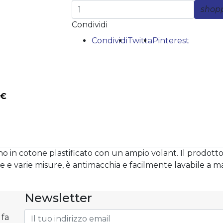
shop
Condividi
Condividi
Twitta
Pinterest
 €
o in cotone plastificato con un ampio volant. Il prodotto è
sie e varie misure, è antimacchia e facilmente lavabile a m
Newsletter
 fa