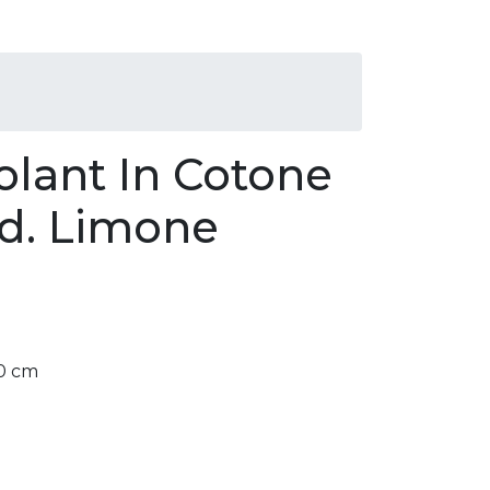
olant In Cotone
od. Limone
0 cm