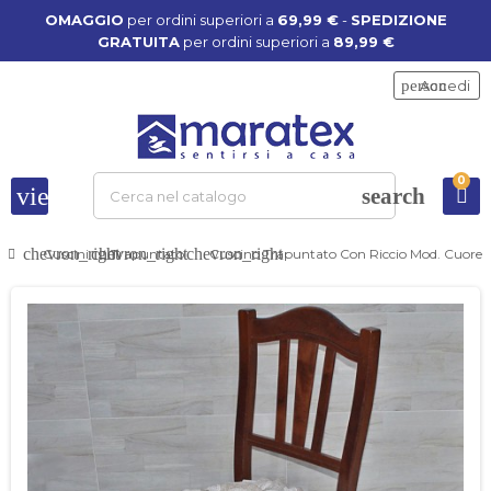
OMAGGIO
per ordini superiori a
69,99 €
-
SPEDIZIONE
GRATUITA
per ordini superiori a
89,99 €
person
Accedi
0
view_headline
search
chevron_right
chevron_right
chevron_right
Cuscini
Trapuntato
Cuscino Trapuntato Con Riccio Mod. Cuore