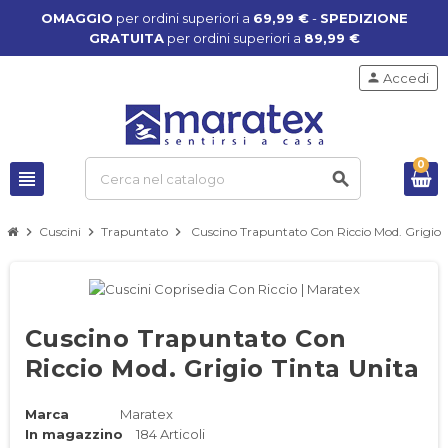
OMAGGIO
per ordini superiori a
69,99 €
-
SPEDIZIONE
GRATUITA
per ordini superiori a
89,99 €
person
Accedi
0
view_headline
search
chevron_right
Cuscini
chevron_right
Trapuntato
chevron_right
Cuscino Trapuntato Con Riccio Mod. Grigio 
Cuscino Trapuntato Con
Riccio Mod. Grigio Tinta Unita
Marca
Maratex
In magazzino
184 Articoli