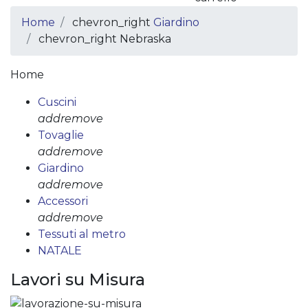
Home
chevron_right
Giardino
chevron_right
Nebraska
Home
Cuscini
add
remove
Tovaglie
add
remove
Giardino
add
remove
Accessori
add
remove
Tessuti al metro
NATALE
Lavori su Misura