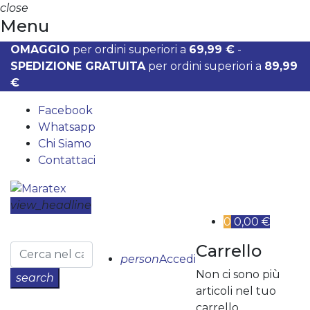
close
Menu
OMAGGIO
per ordini superiori a
69,99 €
-
SPEDIZIONE GRATUITA
per ordini superiori a
89,99
€
Facebook
Whatsapp
Chi Siamo
Contattaci
view_headline
0
0,00 €
Carrello
person
Accedi
Non ci sono più
search
articoli nel tuo
carrello