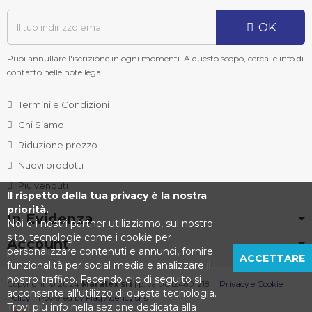
OK
Puoi annullare l'iscrizione in ogni momenti. A questo scopo, cerca le info di
contatto nelle note legali.
Termini e Condizioni
Chi Siamo
Riduzione prezzo
Nuovi prodotti
Più venduti
Il rispetto della tua privacy è la nostra
priorità.
In Evidenza
Noi e i nostri partner utilizziamo, sul nostro
sito, tecnologie come i cookie per
Account
personalizzare contenuti e annunci, fornire
ACCETTARE
funzionalità per social media e analizzare il
nostro traffico. Facendo clic di seguito si
Copyright © 2024
Maratex srl
| p.iva 00124801218 |
Privacy e Cookie
acconsente all'utilizzo di questa tecnologia.
Policy
| Powered by
Flag Agency srls
Trovi più info nella sezione dedicata alla