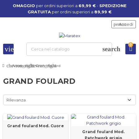
OMAGGIO
per ordini superiori a
69,99 €
-
SPEDIZIONE
GRATUITA
per ordini superiori a
89,99 €
person
Accedi
0
view_headline
search
chevron_right
chevron_right
Accessori
Grand foulard
GRAND FOULARD
Rilevanza
Grand foulard Mod. Cuore
Grand foulard Mod.
Patchwork grigio