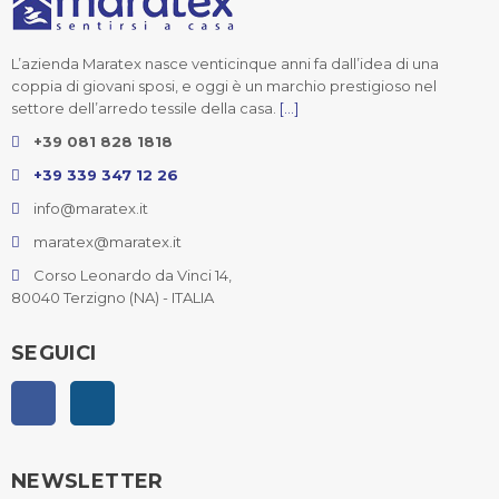
L’azienda Maratex nasce venticinque anni fa dall’idea di una
coppia di giovani sposi, e oggi è un marchio prestigioso nel
settore dell’arredo tessile della casa.
[...]
+39 081 828 1818
+39 339 347 12 26
info@maratex.it
maratex@maratex.it
Corso Leonardo da Vinci 14,
80040 Terzigno (NA) - ITALIA
SEGUICI
Facebook
Instagram
NEWSLETTER